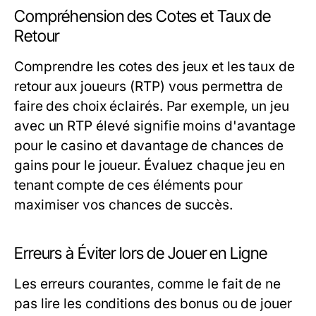
Compréhension des Cotes et Taux de
Retour
Comprendre les cotes des jeux et les taux de
retour aux joueurs (RTP) vous permettra de
faire des choix éclairés. Par exemple, un jeu
avec un RTP élevé signifie moins d'avantage
pour le casino et davantage de chances de
gains pour le joueur. Évaluez chaque jeu en
tenant compte de ces éléments pour
maximiser vos chances de succès.
Erreurs à Éviter lors de Jouer en Ligne
Les erreurs courantes, comme le fait de ne
pas lire les conditions des bonus ou de jouer