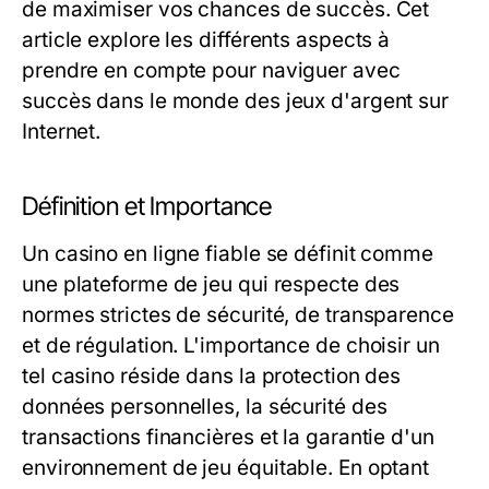
de maximiser vos chances de succès. Cet
article explore les différents aspects à
prendre en compte pour naviguer avec
succès dans le monde des jeux d'argent sur
Internet.
Définition et Importance
Un casino en ligne fiable se définit comme
une plateforme de jeu qui respecte des
normes strictes de sécurité, de transparence
et de régulation. L'importance de choisir un
tel casino réside dans la protection des
données personnelles, la sécurité des
transactions financières et la garantie d'un
environnement de jeu équitable. En optant