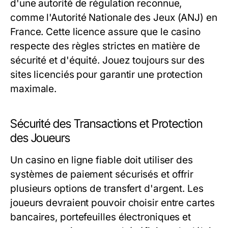
d'une autorité de régulation reconnue,
comme l'Autorité Nationale des Jeux (ANJ) en
France. Cette licence assure que le casino
respecte des règles strictes en matière de
sécurité et d'équité. Jouez toujours sur des
sites licenciés pour garantir une protection
maximale.
Sécurité des Transactions et Protection
des Joueurs
Un casino en ligne fiable doit utiliser des
systèmes de paiement sécurisés et offrir
plusieurs options de transfert d'argent. Les
joueurs devraient pouvoir choisir entre cartes
bancaires, portefeuilles électroniques et