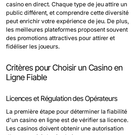
casino en direct. Chaque type de jeu attire un
public différent, et comprendre cette diversité
peut enrichir votre expérience de jeu. De plus,
les meilleures plateformes proposent souvent
des promotions attractives pour attirer et
fidéliser les joueurs.
Critères pour Choisir un Casino en
Ligne Fiable
Licences et Régulation des Opérateurs
La première étape pour déterminer la fiabilité
d'un casino en ligne est de vérifier sa licence.
Les casinos doivent obtenir une autorisation