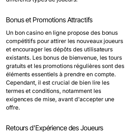
Bonus et Promotions Attractifs
Un bon casino en ligne propose des bonus
compétitifs pour attirer les nouveaux joueurs
et encourager les dépôts des utilisateurs
existants. Les bonus de bienvenue, les tours
gratuits et les promotions régulières sont des
éléments essentiels à prendre en compte.
Cependant, il est crucial de bien lire les
termes et conditions, notamment les
exigences de mise, avant d'accepter une
offre.
Retours d'Expérience des Joueurs