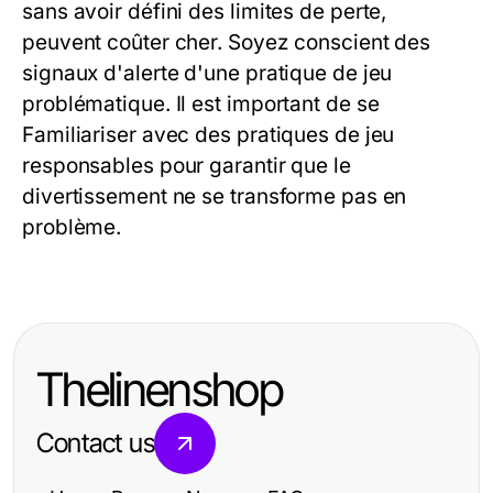
sans avoir défini des limites de perte,
peuvent coûter cher. Soyez conscient des
signaux d'alerte d'une pratique de jeu
problématique. Il est important de se
Familiariser avec des pratiques de jeu
responsables pour garantir que le
divertissement ne se transforme pas en
problème.
Thelinenshop
Contact us