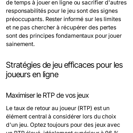
de temps à jouer en ligne ou sacrifier d'autres
responsabilités pour le jeu sont des signes
préoccupants. Rester informé sur les limites
et ne pas chercher à récupérer des pertes
sont des principes fondamentaux pour jouer
sainement.
Stratégies de jeu efficaces pour les
joueurs en ligne
Maximiser le RTP de vos jeux
Le taux de retour au joueur (RTP) est un
élément central à considérer lors du choix
d'un jeu. Optez toujours pour des jeux avec