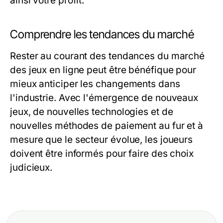
ainsi votre profit.
Comprendre les tendances du marché
Rester au courant des tendances du marché
des jeux en ligne peut être bénéfique pour
mieux anticiper les changements dans
l'industrie. Avec l'émergence de nouveaux
jeux, de nouvelles technologies et de
nouvelles méthodes de paiement au fur et à
mesure que le secteur évolue, les joueurs
doivent être informés pour faire des choix
judicieux.