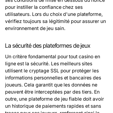
ses conditions de mise en dessous du nonce
pour instiller la confiance chez ses
utilisateurs. Lors du choix d'une plateforme,
vérifiez toujours sa légitimité pour assurer un
environnement de jeu sain.
La sécurité des plateformes de jeux
Un critère fondamental pour tout casino en
ligne est la sécurité. Les meilleurs sites
utilisent le cryptage SSL pour protéger les
informations personnelles et bancaires des
joueurs. Cela garantit que les données ne
peuvent être interceptées par des tiers. En
outre, une plateforme de jeu fiable doit avoir
un historique de paiements rapides et sans