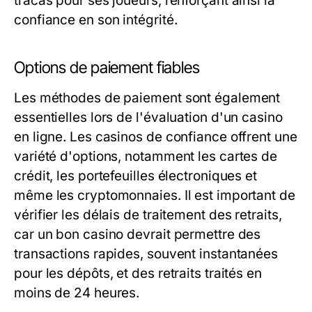
tracas pour ses joueurs, renforçant ainsi la
confiance en son intégrité.
Options de paiement fiables
Les méthodes de paiement sont également
essentielles lors de l'évaluation d'un casino
en ligne. Les casinos de confiance offrent une
variété d'options, notamment les cartes de
crédit, les portefeuilles électroniques et
même les cryptomonnaies. Il est important de
vérifier les délais de traitement des retraits,
car un bon casino devrait permettre des
transactions rapides, souvent instantanées
pour les dépôts, et des retraits traités en
moins de 24 heures.