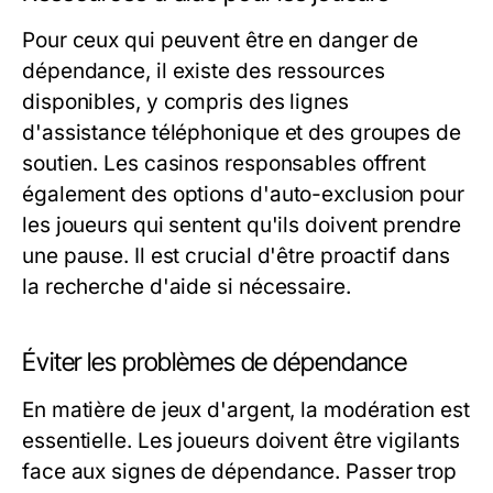
Pour ceux qui peuvent être en danger de
dépendance, il existe des ressources
disponibles, y compris des lignes
d'assistance téléphonique et des groupes de
soutien. Les casinos responsables offrent
également des options d'auto-exclusion pour
les joueurs qui sentent qu'ils doivent prendre
une pause. Il est crucial d'être proactif dans
la recherche d'aide si nécessaire.
Éviter les problèmes de dépendance
En matière de jeux d'argent, la modération est
essentielle. Les joueurs doivent être vigilants
face aux signes de dépendance. Passer trop