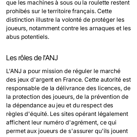
que les machines à sous ou la roulette restent
prohibés sur le territoire français. Cette
distinction illustre la volonté de protéger les
joueurs, notamment contre les arnaques et les
abus potentiels.
Les rôles de l'ANJ
L'ANJ a pour mission de réguler le marché
des jeux d'argent en France. Cette autorité est
responsable de la délivrance des licences, de
la protection des joueurs, de la prévention de
la dépendance au jeu et du respect des
règles d'équité. Les sites opérant légalement
affichent leur numéro d'agrément, ce qui
permet aux joueurs de s'assurer qu'ils jouent