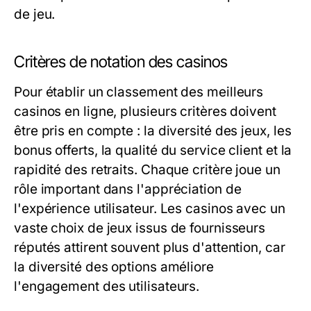
de jeu.
Critères de notation des casinos
Pour établir un classement des meilleurs
casinos en ligne, plusieurs critères doivent
être pris en compte : la diversité des jeux, les
bonus offerts, la qualité du service client et la
rapidité des retraits. Chaque critère joue un
rôle important dans l'appréciation de
l'expérience utilisateur. Les casinos avec un
vaste choix de jeux issus de fournisseurs
réputés attirent souvent plus d'attention, car
la diversité des options améliore
l'engagement des utilisateurs.